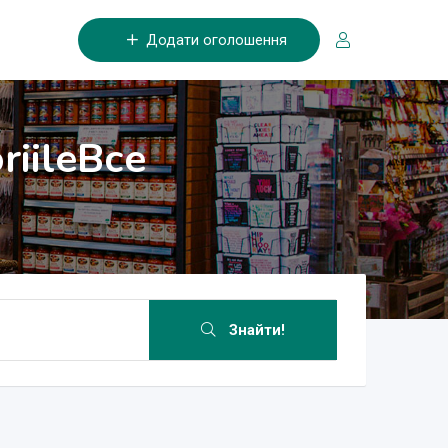
Додати оголошення
riile
Все
Знайти!