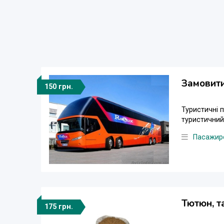
Замовити
150 грн.
Туристичні 
туристичний
Пасажирс
Тютюн, т
175 грн.