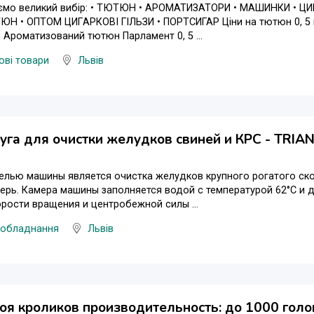
ємо великий вибір: • ТЮТЮН • АРОМАТИЗАТОРИ • МАШИНКИ • ЦИ
Н • ОПТОМ ЦИГAРКОВІ ГIЛЬЗИ • ПОРТCИГАР Ціни на тютюн 0, 5 
. Ароматизований тютюн Парламент 0, 5 ...
ові товари
Львів
га для очистки желудков свиней и КРС - TRIAN
елью машины является очистка желудков крупного рогатого ско
рь. Камера машины заполняется водой с температурой 62°C и д
рости вращения и центробежной силы ...
 обладнання
Львів
оя кроликов производительность: до 1000 голов