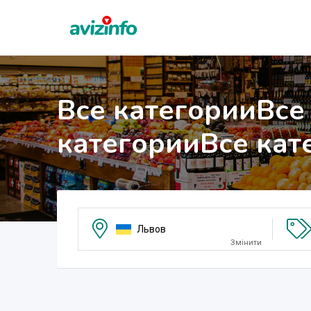
Все категории
Все
категории
Все кат
Львов
Змінити