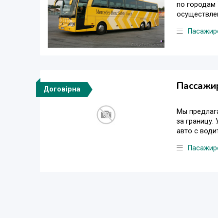
по городам 
осуществлен
Пасажирс
Пассажир
Договірна
Мы предлага
за границу.
авто с води
Пасажирс