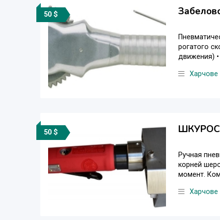
Забелово
50 $
Пневматичес
рогатого с
движения) • 
Харчове
ШКУРОС
50 $
Ручная пнев
корней шерс
момент. Ком
Харчове