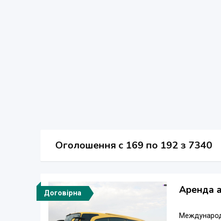
Оголошення
c
169 по 192 з 7340
Аренда а
Договірна
Международ