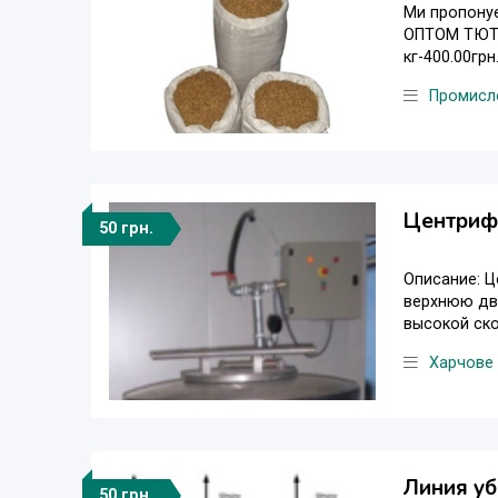
Ми пропону
ОПТОМ ТЮТЮ
кг-400.00грн
Промисл
Центрифу
50 грн.
Описание: Ц
верхнюю две
высокой ско
Харчове
Линия уб
50 грн.