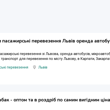
 пасажирські перевезення Львів оренда автобу
пасажирські перевезення зі Львова, оренда автобусів, мікроавтоб
 транспорт для перевезення по місту Львову, в Карпати, Закарпат
ькі перевезення
Львів
абак - оптом та в роздріб по самим вигідним ціна