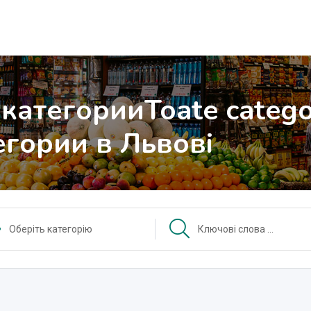
 категории
Toate catego
егории
в Львові
Оберіть категорію