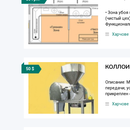
• Зона убоя
(чистый цех
Функциональ
Харчове
КОЛЛОИД
50 $
Описание: М
передачи, у
прикреплен 
Харчове