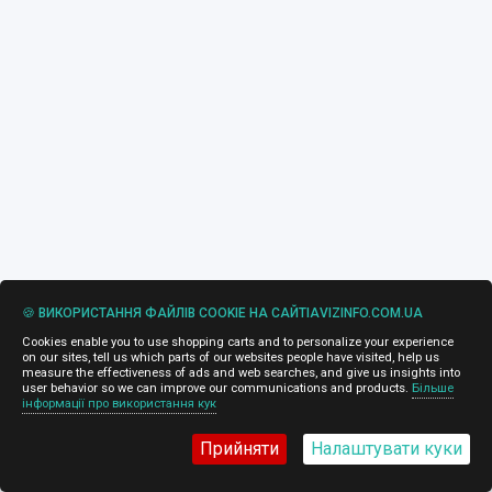
🍪 ВИКОРИСТАННЯ ФАЙЛІВ COOKIE НА САЙТІAVIZINFO.COM.UA
Cookies enable you to use shopping carts and to personalize your experience
on our sites, tell us which parts of our websites people have visited, help us
measure the effectiveness of ads and web searches, and give us insights into
user behavior so we can improve our communications and products.
Більше
інформації про використання кук
Прийняти
Налаштувати куки