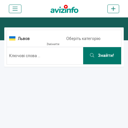
Львов
Оберіть категорію
Змінити
Знайти!