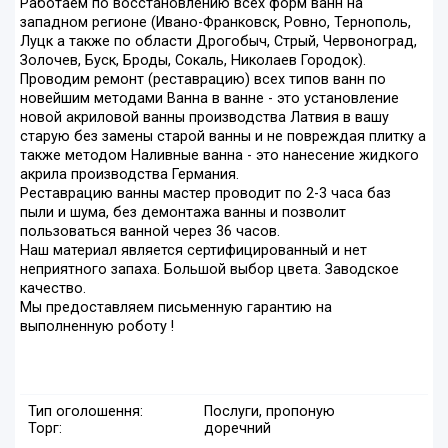
Работаем по восстановлению всех форм ванн на
западном регионе (Ивано-Франковск, Ровно, Тернополь,
Луцк а также по области Дрогобыч, Стрый, Червоноград,
Золочев, Буск, Броды, Сокаль, Николаев Городок).
Проводим ремонт (реставрацию) всех типов ванн по
новейшим методами Ванна в ванне - это установление
новой акриловой ванны производства Латвия в вашу
старую без замены старой ванны и не повреждая плитку а
также методом Наливные ванна - это нанесение жидкого
акрила производства Германия.
Реставрацию ванны мастер проводит по 2-3 часа баз
пыли и шума, без демонтажа ванны и позволит
пользоваться ванной через 36 часов.
Наш материал является сертифицированный и нет
неприятного запаха. Большой выбор цвета. Заводское
качество.
Мы предоставляем письменную гарантию на
выполненную роботу !
Тип оголошення:
Послуги, пропоную
Торг:
доречний