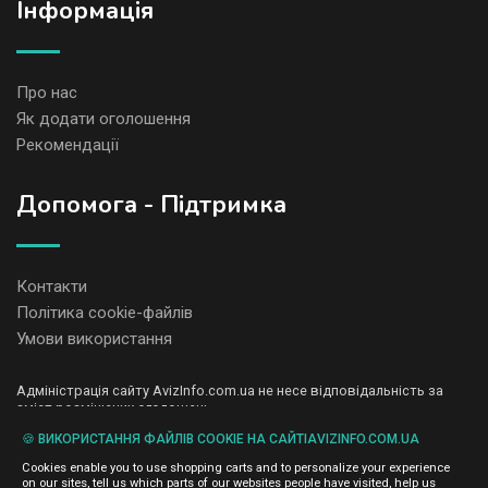
Iнформація
Про нас
Як додати оголошення
Рекомендації
Допомога - Підтримка
Контакти
Політика cookie-файлів
Умови використання
Адміністрація сайту AvizInfo.com.ua не несе відповідальність за
зміст розміщених оголошень.
Ми цінуємо конфіденційність наших користувачів. Ми не передаємо
🍪 ВИКОРИСТАННЯ ФАЙЛІВ COOKIE НА САЙТІAVIZINFO.COM.UA
і не продаємо особисту інформацію зареєстрованих користувачів
AvizInfo.com.ua третім особам. Ми не відповідаємо за правила
Cookies enable you to use shopping carts and to personalize your experience
конфіденційності сайтів на які посилається AvizInfo.com.ua. На
on our sites, tell us which parts of our websites people have visited, help us