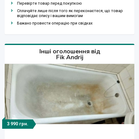
Перевірте товар перед покупкою
Сплачуйте лише після того як переконаєтеся, що товар
відповідає опису і вашим вимогам
Бажано провести операцію при свідках
Інші оголошення від
Fik Andrij
3 990 грн.
3 290 грн.
3 990 грн.
3 990 грн.
3 990 грн.
3 990 грн.
3 990 грн.
3 290 грн.
3 990 грн.